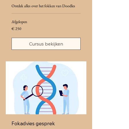
Ontdek alles over het fokken van Doodles
Afgelopen
250
€ 250
euro
Cursus bekijken
Fokadvies gesprek