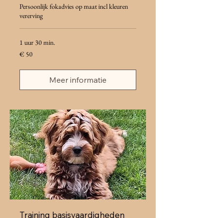
Persoonlijk fokadvies op maat incl kleuren
vererving
1 uur 30 min.
50
€ 50
euro
Meer informatie
Training basisvaardigheden