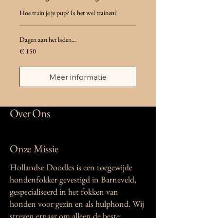
Hoe train je je pup? Is het wel trainen?
Dagen aan het laden...
150
€ 150
euro
Meer informatie
Over Ons
Onze Missie
Hollandse Doodles is een toegewijde
hondenfokker gevestigd in Barneveld,
gespecialiseerd in het fokken van
honden voor gezin en als hulphond. Wij
streven ernaar om alleen de beste